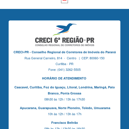
CRECI-PR - Conselho Regional de Corretores de Imóveis do Paraná
Rua General Carneiro, 814 - Centro | CEP: 80060-150
Curitiba - PR
Fone: (041) 3262-5505
HORÁRIO DE ATENDIMENTO
Cascavel,
Curitiba,
Foz do Iguaçu,
Litoral, Londrina, Maringá,
Pato
Branco,
Ponta Grossa
08h30 às 12h / 13h às 17h30
Apucarana,
Guarapuava,
Norte Pioneiro,
Toledo, Umuarama
10h às 12h / 13h às 17h
Francisco Beltrão
09h às 12h / 13h30 às 16h30