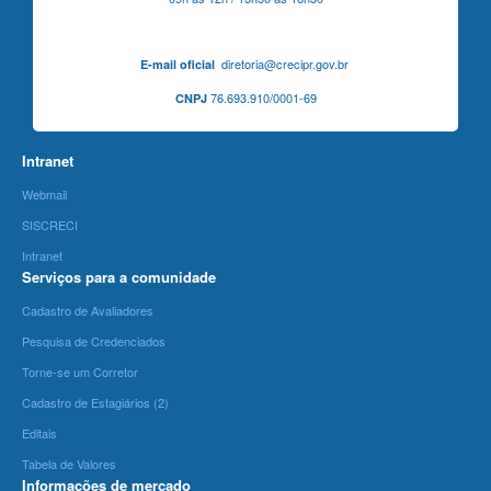
diretoria@crecipr.gov.br
E-mail oficial
76.693.910/0001-69
CNPJ
Intranet
Webmail
SISCRECI
Intranet
Serviços para a comunidade
Cadastro de Avaliadores
Pesquisa de Credenciados
Torne-se um Corretor
Cadastro de Estagiários (2)
Editais
Tabela de Valores
Informações de mercado