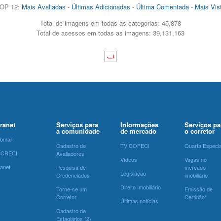
OP 12:
Mais Avaliadas
-
Últimas Adicionadas
-
Última Comentada
-
Mais Vis
Total de imagens em todas as categorias: 45,878
Total de acessos em todas as imagens: 39,131,163
tranet
Serviços para
Informações
Serviços pa
a comunidade
de mercado
o corretor
bmail
Cadastro de
TV COFECI
Quarta Especia
SCRECI
Avaliadores
Vídeos
Vagas no
ranet
Pesquisa de
mercado
Legislação
Credenciados
imobiliário
Direito Imobiliário
Torne-se um
Emissão de
Corretor
Certidão*
Últimas notícias
Cadastro de
Estagiários (2)