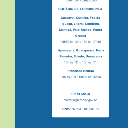
HORÁRIO DE ATENDIMENTO
Cascavel,
Curitiba,
Foz do
Iguaçu,
Litoral, Londrina,
Maringá,
Pato Branco,
Ponta
Grossa
08h30 às 12h / 13h às 17h30
Apucarana,
Guarapuava,
Norte
Pioneiro,
Toledo, Umuarama
10h às 12h / 13h às 17h
Francisco Beltrão
09h às 12h / 13h30 às 16h30
E-mail oficial
diretoria@crecipr.gov.br
76.693.910/0001-69
CNPJ