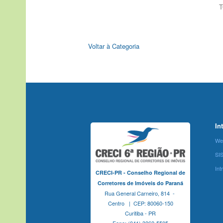
T
Voltar à Categoria
In
We
SI
Int
CRECI-PR - Conselho Regional de
Corretores de Imóveis do Paraná
Rua General Carneiro, 814 -
Centro | CEP: 80060-150
Curitiba - PR
Fone: (041) 3262-5505