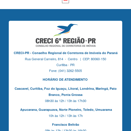
CRECI-PR - Conselho Regional de Corretores de Imóveis do Paraná
Rua General Carneiro, 814 - Centro | CEP: 80060-150
Curitiba - PR
Fone: (041) 3262-5505
HORÁRIO DE ATENDIMENTO
Cascavel,
Curitiba,
Foz do Iguaçu,
Litoral, Londrina, Maringá,
Pato
Branco,
Ponta Grossa
08h30 às 12h / 13h às 17h30
Apucarana,
Guarapuava,
Norte Pioneiro,
Toledo, Umuarama
10h às 12h / 13h às 17h
Francisco Beltrão
09h às 12h / 13h30 às 16h30