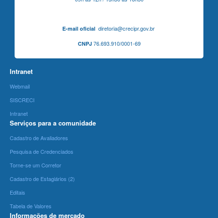
diretoria@crecipr.gov.br
E-mail oficial
76.693.910/0001-69
CNPJ
Intranet
Webmail
SISCRECI
Intranet
Serviços para a comunidade
Cadastro de Avaliadores
Pesquisa de Credenciados
Torne-se um Corretor
Cadastro de Estagiários (2)
Editais
Tabela de Valores
Informações de mercado