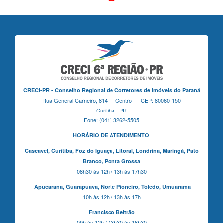
CRECI-PR - Conselho Regional de Corretores de Imóveis do Paraná
Rua General Carneiro, 814 - Centro | CEP: 80060-150
Curitiba - PR
Fone: (041) 3262-5505
HORÁRIO DE ATENDIMENTO
Cascavel,
Curitiba,
Foz do Iguaçu,
Litoral, Londrina, Maringá,
Pato
Branco,
Ponta Grossa
08h30 às 12h / 13h às 17h30
Apucarana,
Guarapuava,
Norte Pioneiro,
Toledo, Umuarama
10h às 12h / 13h às 17h
Francisco Beltrão
09h às 12h / 13h30 às 16h30