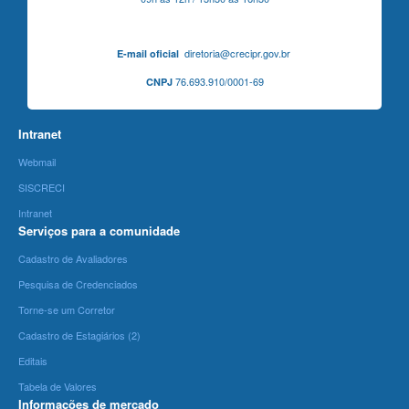
diretoria@crecipr.gov.br
E-mail oficial
76.693.910/0001-69
CNPJ
Intranet
Webmail
SISCRECI
Intranet
Serviços para a comunidade
Cadastro de Avaliadores
Pesquisa de Credenciados
Torne-se um Corretor
Cadastro de Estagiários (2)
Editais
Tabela de Valores
Informações de mercado