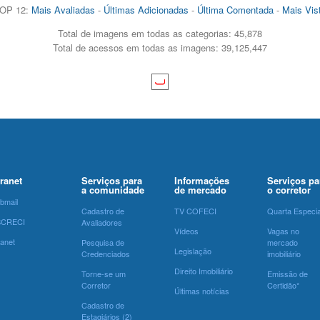
OP 12:
Mais Avaliadas
-
Últimas Adicionadas
-
Última Comentada
-
Mais Vis
Total de imagens em todas as categorias: 45,878
Total de acessos em todas as imagens: 39,125,447
tranet
Serviços para
Informações
Serviços pa
a comunidade
de mercado
o corretor
bmail
Cadastro de
TV COFECI
Quarta Especia
SCRECI
Avaliadores
Vídeos
Vagas no
ranet
Pesquisa de
mercado
Legislação
Credenciados
imobiliário
Direito Imobiliário
Torne-se um
Emissão de
Corretor
Certidão*
Últimas notícias
Cadastro de
Estagiários (2)