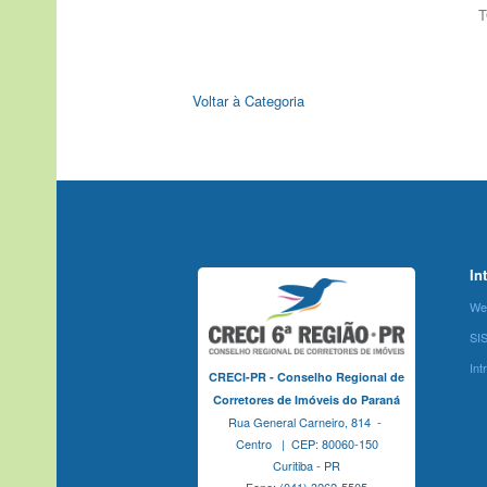
T
Voltar à Categoria
In
We
SI
Int
CRECI-PR - Conselho Regional de
Corretores de Imóveis do Paraná
Rua General Carneiro, 814 -
Centro | CEP: 80060-150
Curitiba - PR
Fone: (041) 3262-5505