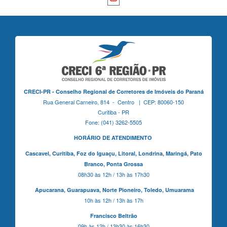
CRECI-PR - Conselho Regional de Corretores de Imóveis do Paraná
Rua General Carneiro, 814 - Centro | CEP: 80060-150
Curitiba - PR
Fone: (041) 3262-5505
HORÁRIO DE ATENDIMENTO
Cascavel,
Curitiba,
Foz do Iguaçu,
Litoral, Londrina, Maringá,
Pato
Branco,
Ponta Grossa
08h30 às 12h / 13h às 17h30
Apucarana,
Guarapuava,
Norte Pioneiro,
Toledo, Umuarama
10h às 12h / 13h às 17h
Francisco Beltrão
09h às 12h / 13h30 às 16h30