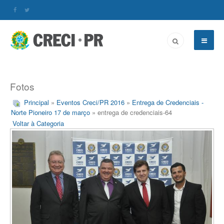
Fotos
Principal
»
Eventos Creci/PR 2016
»
Entrega de Credenciais -
Norte Pioneiro 17 de março
» entrega de credenciais-64
Voltar à Categoria