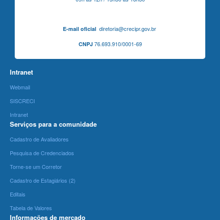
diretoria@crecipr.gov.br
E-mail oficial
76.693.910/0001-69
CNPJ
Intranet
Webmail
SISCRECI
Intranet
Serviços para a comunidade
Cadastro de Avaliadores
Pesquisa de Credenciados
Torne-se um Corretor
Cadastro de Estagiários (2)
Editais
Tabela de Valores
Informações de mercado