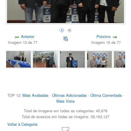
Anterior
Próximo
Imagem 13 de 77
Imagem 15 de 77
TOP 12:
Mais Avaliadas
-
Últimas Adicionadas
-
Última Comentada
-
Mais Vista
Total de imagens em todas as categorias: 45,878
Total de acessos em todas as imagens: 39,163,127
Voltar à Categoria