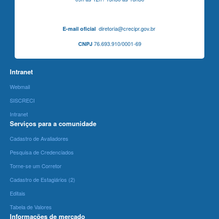
diretoria@crecipr.gov.br
E-mail oficial
76.693.910/0001-69
CNPJ
Intranet
Webmail
SISCRECI
Intranet
Serviços para a comunidade
Cadastro de Avaliadores
Pesquisa de Credenciados
Torne-se um Corretor
Cadastro de Estagiários (2)
Editais
Tabela de Valores
Informações de mercado