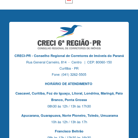
CRECI-PR - Conselho Regional de Corretores de Imóveis do Paraná
Rua General Carneiro, 814 - Centro | CEP: 80060-150
Curitiba - PR
Fone: (041) 3262-5505
HORÁRIO DE ATENDIMENTO
Cascavel,
Curitiba,
Foz do Iguaçu,
Litoral, Londrina, Maringá,
Pato
Branco,
Ponta Grossa
08h30 às 12h / 13h às 17h30
Apucarana,
Guarapuava,
Norte Pioneiro,
Toledo, Umuarama
10h às 12h / 13h às 17h
Francisco Beltrão
09h às 12h / 13h30 às 16h30