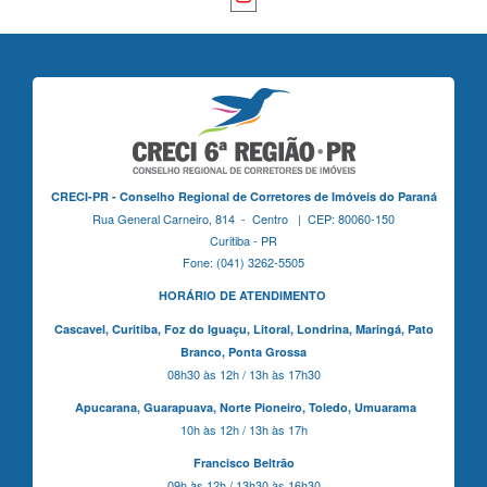
CRECI-PR - Conselho Regional de Corretores de Imóveis do Paraná
Rua General Carneiro, 814 - Centro | CEP: 80060-150
Curitiba - PR
Fone: (041) 3262-5505
HORÁRIO DE ATENDIMENTO
Cascavel,
Curitiba,
Foz do Iguaçu,
Litoral, Londrina, Maringá,
Pato
Branco,
Ponta Grossa
08h30 às 12h / 13h às 17h30
Apucarana,
Guarapuava,
Norte Pioneiro,
Toledo, Umuarama
10h às 12h / 13h às 17h
Francisco Beltrão
09h às 12h / 13h30 às 16h30