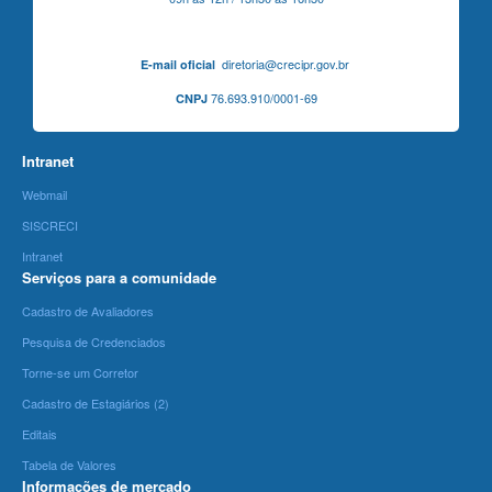
diretoria@crecipr.gov.br
E-mail oficial
76.693.910/0001-69
CNPJ
Intranet
Webmail
SISCRECI
Intranet
Serviços para a comunidade
Cadastro de Avaliadores
Pesquisa de Credenciados
Torne-se um Corretor
Cadastro de Estagiários (2)
Editais
Tabela de Valores
Informações de mercado