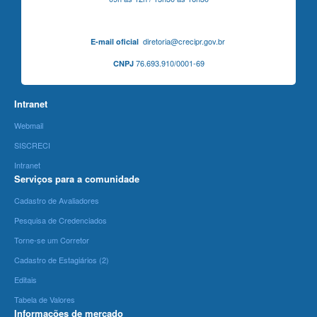
diretoria@crecipr.gov.br
E-mail oficial
76.693.910/0001-69
CNPJ
Intranet
Webmail
SISCRECI
Intranet
Serviços para a comunidade
Cadastro de Avaliadores
Pesquisa de Credenciados
Torne-se um Corretor
Cadastro de Estagiários (2)
Editais
Tabela de Valores
Informações de mercado