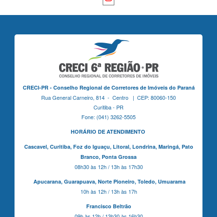
CRECI-PR - Conselho Regional de Corretores de Imóveis do Paraná
Rua General Carneiro, 814 - Centro | CEP: 80060-150
Curitiba - PR
Fone: (041) 3262-5505
HORÁRIO DE ATENDIMENTO
Cascavel,
Curitiba,
Foz do Iguaçu,
Litoral, Londrina, Maringá,
Pato
Branco,
Ponta Grossa
08h30 às 12h / 13h às 17h30
Apucarana,
Guarapuava,
Norte Pioneiro,
Toledo, Umuarama
10h às 12h / 13h às 17h
Francisco Beltrão
09h às 12h / 13h30 às 16h30