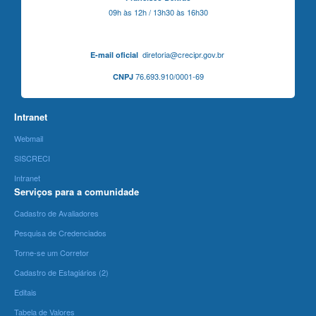
09h às 12h / 13h30 às 16h30
diretoria@crecipr.gov.br
E-mail oficial
76.693.910/0001-69
CNPJ
Intranet
Webmail
SISCRECI
Intranet
Serviços para a comunidade
Cadastro de Avaliadores
Pesquisa de Credenciados
Torne-se um Corretor
Cadastro de Estagiários (2)
Editais
Tabela de Valores