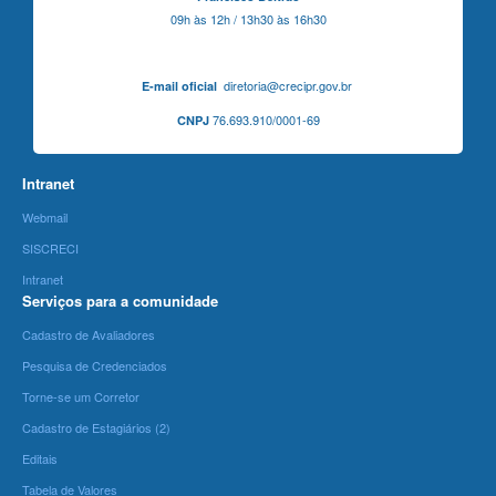
09h às 12h / 13h30 às 16h30
diretoria@crecipr.gov.br
E-mail oficial
76.693.910/0001-69
CNPJ
Intranet
Webmail
SISCRECI
Intranet
Serviços para a comunidade
Cadastro de Avaliadores
Pesquisa de Credenciados
Torne-se um Corretor
Cadastro de Estagiários (2)
Editais
Tabela de Valores