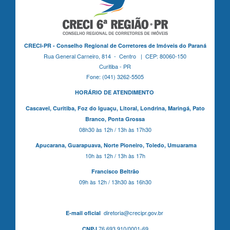
CRECI-PR - Conselho Regional de Corretores de Imóveis do Paraná
Rua General Carneiro, 814 - Centro | CEP: 80060-150
Curitiba - PR
Fone: (041) 3262-5505
HORÁRIO DE ATENDIMENTO
Cascavel,
Curitiba,
Foz do Iguaçu,
Litoral, Londrina, Maringá,
Pato
Branco,
Ponta Grossa
08h30 às 12h / 13h às 17h30
Apucarana,
Guarapuava,
Norte Pioneiro,
Toledo, Umuarama
10h às 12h / 13h às 17h
Francisco Beltrão
09h às 12h / 13h30 às 16h30
diretoria@crecipr.gov.br
E-mail oficial
76.693.910/0001-69
CNPJ