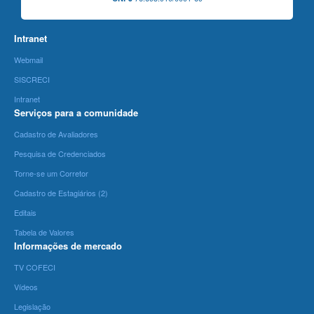
Intranet
Webmail
SISCRECI
Intranet
Serviços para a comunidade
Cadastro de Avaliadores
Pesquisa de Credenciados
Torne-se um Corretor
Cadastro de Estagiários (2)
Editais
Tabela de Valores
Informações de mercado
TV COFECI
Vídeos
Legislação