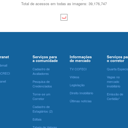
Total de acessos em todas as imagens: 39,176,747
tranet
Serviços para
Informações
Serviços pa
a comunidade
de mercado
o corretor
bmail
Cadastro de
TV COFECI
Quarta Especia
SCRECI
Avaliadores
Vídeos
Vagas no
ranet
Pesquisa de
mercado
Legislação
Credenciados
imobiliário
Direito Imobiliário
Torne-se um
Emissão de
Corretor
Certidão*
Últimas notícias
Cadastro de
Estagiários (2)
Editais
Tabela de Valores