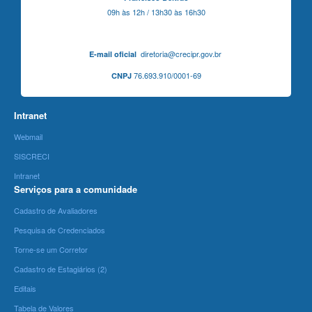
09h às 12h / 13h30 às 16h30
diretoria@crecipr.gov.br
E-mail oficial
76.693.910/0001-69
CNPJ
Intranet
Webmail
SISCRECI
Intranet
Serviços para a comunidade
Cadastro de Avaliadores
Pesquisa de Credenciados
Torne-se um Corretor
Cadastro de Estagiários (2)
Editais
Tabela de Valores