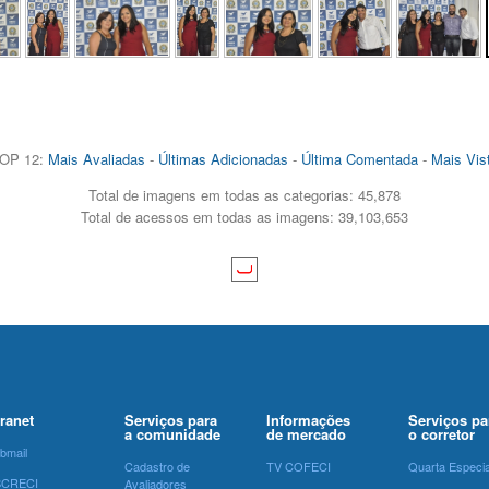
OP 12:
Mais Avaliadas
-
Últimas Adicionadas
-
Última Comentada
-
Mais Vis
Total de imagens em todas as categorias: 45,878
Total de acessos em todas as imagens: 39,103,653
tranet
Serviços para
Informações
Serviços pa
a comunidade
de mercado
o corretor
bmail
Cadastro de
TV COFECI
Quarta Especia
SCRECI
Avaliadores