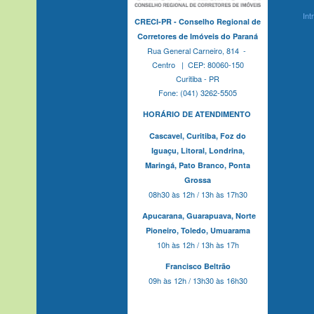
Int
CRECI-PR - Conselho Regional de
Corretores de Imóveis do Paraná
Rua General Carneiro, 814 -
Centro | CEP: 80060-150
Curitiba - PR
Fone: (041) 3262-5505
HORÁRIO DE ATENDIMENTO
Cascavel,
Curitiba,
Foz do
Iguaçu,
Litoral, Londrina,
Maringá,
Pato Branco,
Ponta
Grossa
08h30 às 12h / 13h às 17h30
Apucarana,
Guarapuava,
Norte
Pioneiro,
Toledo, Umuarama
10h às 12h / 13h às 17h
Francisco Beltrão
09h às 12h / 13h30 às 16h30