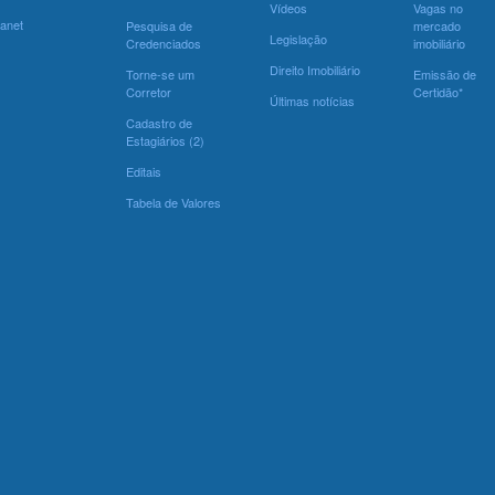
Vídeos
Vagas no
ranet
Pesquisa de
mercado
Legislação
Credenciados
imobiliário
Direito Imobiliário
Torne-se um
Emissão de
Corretor
Certidão*
Últimas notícias
Cadastro de
Estagiários (2)
Editais
Tabela de Valores