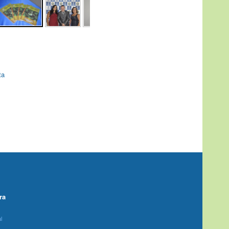
ta
ra
l