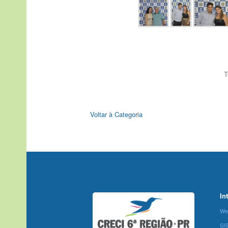
T
Voltar à Categoria
In
We
SI