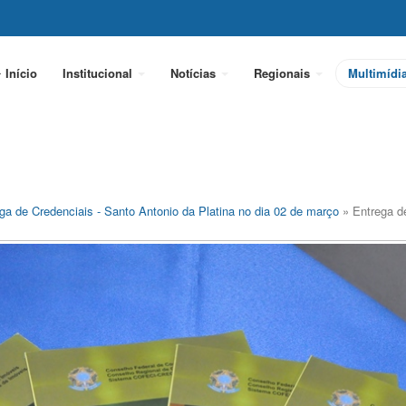
Início
Institucional
Notícias
Regionais
Multimídi
ga de Credenciais - Santo Antonio da Platina no dia 02 de março
» Entrega d