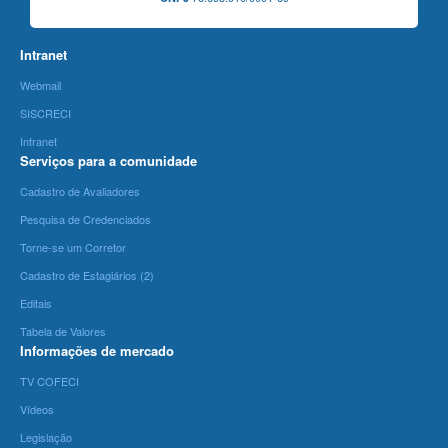
Intranet
Webmail
SISCRECI
Intranet
Serviços para a comunidade
Cadastro de Avaliadores
Pesquisa de Credenciados
Torne-se um Corretor
Cadastro de Estagiários (2)
Editais
Tabela de Valores
Informações de mercado
TV COFECI
Vídeos
Legislação