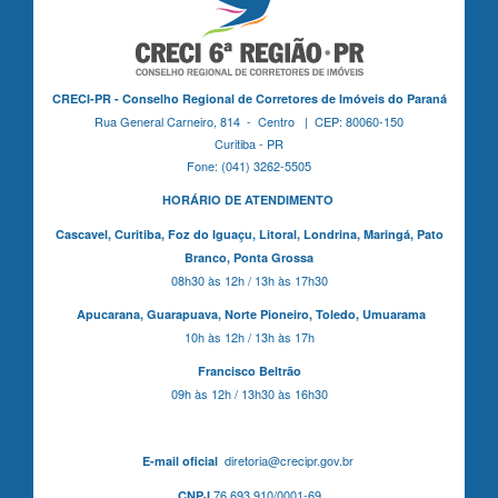
CRECI-PR - Conselho Regional de Corretores de Imóveis do Paraná
Rua General Carneiro, 814 - Centro | CEP: 80060-150
Curitiba - PR
Fone: (041) 3262-5505
HORÁRIO DE ATENDIMENTO
Cascavel,
Curitiba,
Foz do Iguaçu,
Litoral, Londrina, Maringá,
Pato
Branco,
Ponta Grossa
08h30 às 12h / 13h às 17h30
Apucarana,
Guarapuava,
Norte Pioneiro,
Toledo, Umuarama
10h às 12h / 13h às 17h
Francisco Beltrão
09h às 12h / 13h30 às 16h30
diretoria@crecipr.gov.br
E-mail oficial
76.693.910/0001-69
CNPJ