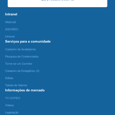
Intranet
Webmail
SISCRECI
Intranet
Serviços para a comunidade
Cadastro de Avaliadores
Pesquisa de Credenciados
Torne-se um Corretor
Cadastro de Estagiários (2)
Editais
Tabela de Valores
Informações de mercado
TV COFECI
Vídeos
Legislação