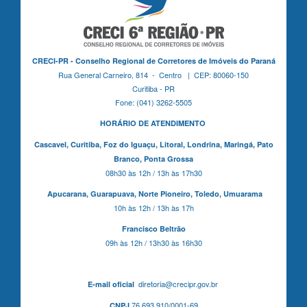
CRECI-PR - Conselho Regional de Corretores de Imóveis do Paraná
Rua General Carneiro, 814 - Centro | CEP: 80060-150
Curitiba - PR
Fone: (041) 3262-5505
HORÁRIO DE ATENDIMENTO
Cascavel,
Curitiba,
Foz do Iguaçu,
Litoral, Londrina, Maringá,
Pato
Branco,
Ponta Grossa
08h30 às 12h / 13h às 17h30
Apucarana,
Guarapuava,
Norte Pioneiro,
Toledo, Umuarama
10h às 12h / 13h às 17h
Francisco Beltrão
09h às 12h / 13h30 às 16h30
diretoria@crecipr.gov.br
E-mail oficial
76.693.910/0001-69
CNPJ