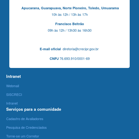
Apucarana,
Guarapuava,
Norte Pioneiro,
Toledo, Umuarama
10h às 12h / 13h às 17h
Francisco Beltrão
09h às 12h / 13h30 às 16h30
diretoria@crecipr.gov.br
E-mail oficial
76.693.910/0001-69
CNPJ
Intranet
Webmail
SISCRECI
Intranet
Serviços para a comunidade
Cadastro de Avaliadores
Pesquisa de Credenciados
Torne-se um Corretor