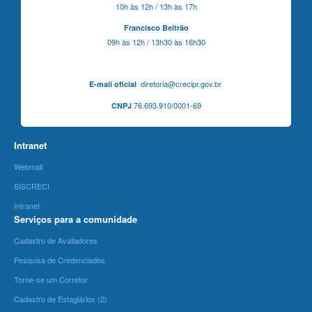
10h às 12h / 13h às 17h
Francisco Beltrão
09h às 12h / 13h30 às 16h30
diretoria@crecipr.gov.br
E-mail oficial
76.693.910/0001-69
CNPJ
Intranet
Webmail
SISCRECI
Intranet
Serviços para a comunidade
Cadastro de Avaliadores
Pesquisa de Credenciados
Torne-se um Corretor
Cadastro de Estagiários (2)