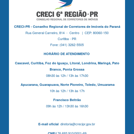
CRECI-PR - Conselho Regional de Corretores de Imóveis do Paraná
Rua General Carneiro, 814 - Centro | CEP: 80060-150
Curitiba - PR
Fone: (041) 3262-5505
HORÁRIO DE ATENDIMENTO
Cascavel,
Curitiba,
Foz do Iguaçu,
Litoral, Londrina, Maringá,
Pato
Branco,
Ponta Grossa
08h30 às 12h / 13h às 17h30
Apucarana,
Guarapuava,
Norte Pioneiro,
Toledo, Umuarama
10h às 12h / 13h às 17h
Francisco Beltrão
09h às 12h / 13h30 às 16h30
diretoria@crecipr.gov.br
E-mail oficial
76.693.910/0001-69
CNPJ