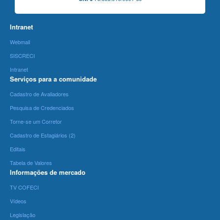
Intranet
Webmail
SISCRECI
Intranet
Serviços para a comunidade
Cadastro de Avaliadores
Pesquisa de Credenciados
Torne-se um Corretor
Cadastro de Estagiários (2)
Editais
Tabela de Valores
Informações de mercado
TV COFECI
Vídeos
Legislação