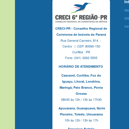
In
We
SI
Int
CRECI-PR - Conselho Regional de
Corretores de Imóveis do Paraná
Rua General Carneiro, 814 -
Centro | CEP: 80060-150
Curitiba - PR
Fone: (041) 3262-5505
HORÁRIO DE ATENDIMENTO
Cascavel,
Curitiba,
Foz do
Iguaçu,
Litoral, Londrina,
Maringá,
Pato Branco,
Ponta
Grossa
08h30 às 12h / 13h às 17h30
Apucarana,
Guarapuava,
Norte
Pioneiro,
Toledo, Umuarama
10h às 12h / 13h às 17h
Francisco Beltrão