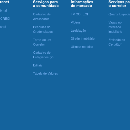
tranet
Serviços para
Informações
Serviços pa
a comunidade
de mercado
o corretor
bmail
Cadastro de
TV COFECI
Quarta Especia
SCRECI
Avaliadores
Vídeos
Vagas no
ranet
Pesquisa de
mercado
Legislação
Credenciados
imobiliário
Direito Imobiliário
Torne-se um
Emissão de
Corretor
Certidão*
Últimas notícias
Cadastro de
Estagiários (2)
Editais
Tabela de Valores