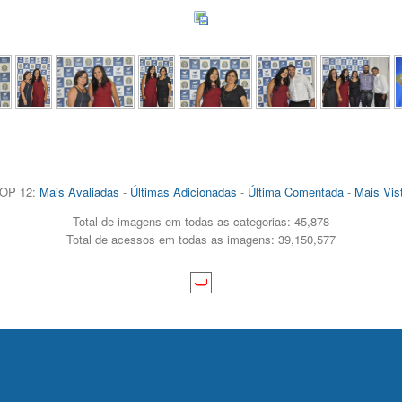
OP 12:
Mais Avaliadas
-
Últimas Adicionadas
-
Última Comentada
-
Mais Vis
Total de imagens em todas as categorias: 45,878
Total de acessos em todas as imagens: 39,150,577