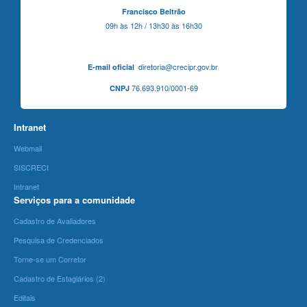
Francisco Beltrão
09h às 12h / 13h30 às 16h30
diretoria@crecipr.gov.br
E-mail oficial
76.693.910/0001-69
CNPJ
Intranet
Webmail
SISCRECI
Intranet
Serviços para a comunidade
Cadastro de Avaliadores
Pesquisa de Credenciados
Torne-se um Corretor
Cadastro de Estagiários (2)
Editais