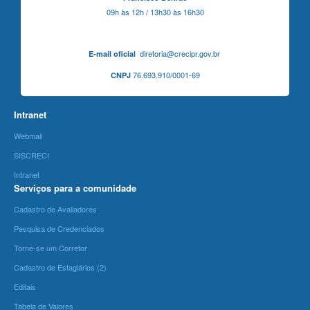
09h às 12h / 13h30 às 16h30
diretoria@crecipr.gov.br
E-mail oficial
76.693.910/0001-69
CNPJ
Intranet
Webmail
SISCRECI
Intranet
Serviços para a comunidade
Cadastro de Avaliadores
Pesquisa de Credenciados
Torne-se um Corretor
Cadastro de Estagiários (2)
Editais
Tabela de Valores