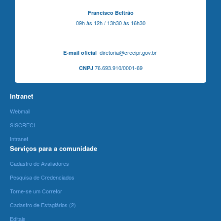
Francisco Beltrão
09h às 12h / 13h30 às 16h30
diretoria@crecipr.gov.br
E-mail oficial
76.693.910/0001-69
CNPJ
Intranet
Webmail
SISCRECI
Intranet
Serviços para a comunidade
Cadastro de Avaliadores
Pesquisa de Credenciados
Torne-se um Corretor
Cadastro de Estagiários (2)
Editais