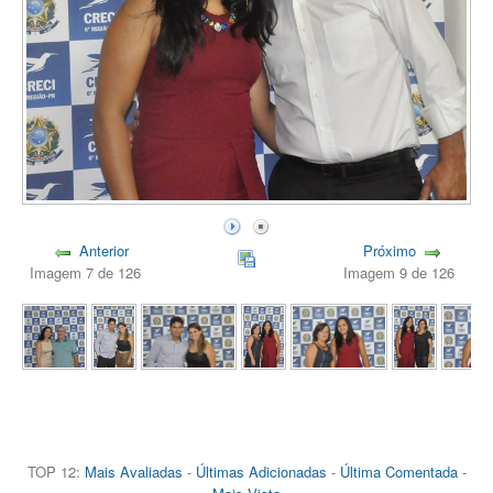
Anterior
Próximo
Imagem 7 de 126
Imagem 9 de 126
TOP 12:
Mais Avaliadas
-
Últimas Adicionadas
-
Última Comentada
-