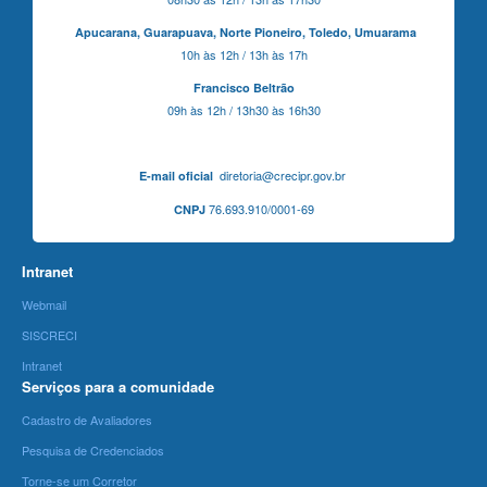
Apucarana,
Guarapuava,
Norte Pioneiro,
Toledo, Umuarama
10h às 12h / 13h às 17h
Francisco Beltrão
09h às 12h / 13h30 às 16h30
diretoria@crecipr.gov.br
E-mail oficial
76.693.910/0001-69
CNPJ
Intranet
Webmail
SISCRECI
Intranet
Serviços para a comunidade
Cadastro de Avaliadores
Pesquisa de Credenciados
Torne-se um Corretor