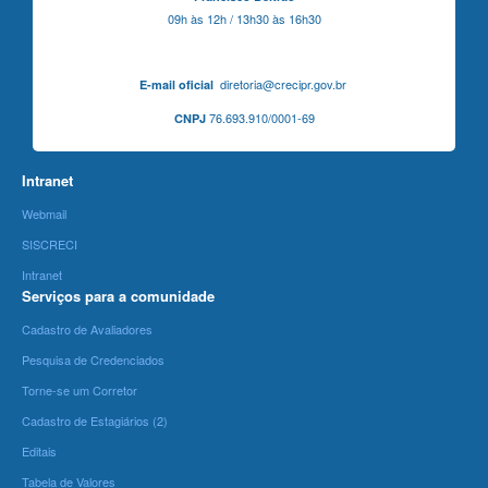
09h às 12h / 13h30 às 16h30
diretoria@crecipr.gov.br
E-mail oficial
76.693.910/0001-69
CNPJ
Intranet
Webmail
SISCRECI
Intranet
Serviços para a comunidade
Cadastro de Avaliadores
Pesquisa de Credenciados
Torne-se um Corretor
Cadastro de Estagiários (2)
Editais
Tabela de Valores