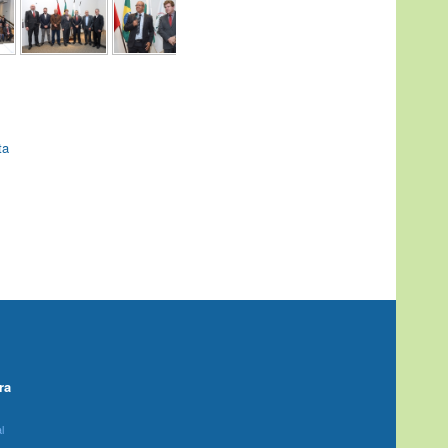
ta
ra
l