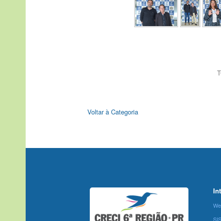
T
Voltar à Categoria
In
We
SI