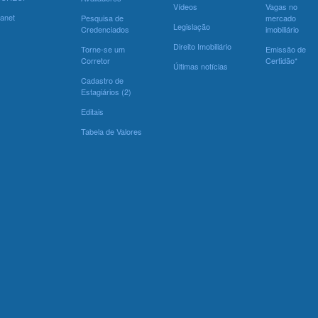
Vídeos
Vagas no
ranet
Pesquisa de
mercado
Legislação
Credenciados
imobiliário
Direito Imobiliário
Torne-se um
Emissão de
Corretor
Certidão*
Últimas notícias
Cadastro de
Estagiários (2)
Editais
Tabela de Valores