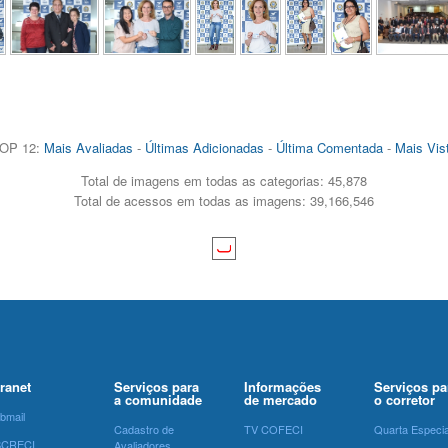
OP 12:
Mais Avaliadas
-
Últimas Adicionadas
-
Última Comentada
-
Mais Vis
Total de imagens em todas as categorias: 45,878
Total de acessos em todas as imagens: 39,166,546
tranet
Serviços para
Informações
Serviços pa
a comunidade
de mercado
o corretor
bmail
Cadastro de
TV COFECI
Quarta Especia
SCRECI
Avaliadores