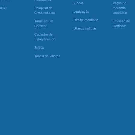
Vídeos
Vagas no
ranet
Pesquisa de
mercado
Legislação
Credenciados
imobiliário
Direito Imobiliário
Torne-se um
Emissão de
Corretor
Certidão*
Últimas notícias
Cadastro de
Estagiários (2)
Editais
Tabela de Valores