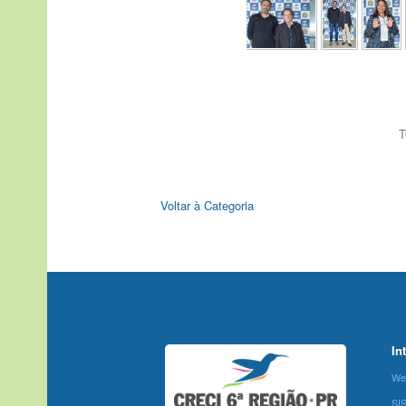
T
Voltar à Categoria
In
We
SI