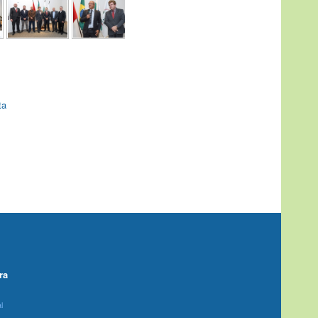
ta
ra
l