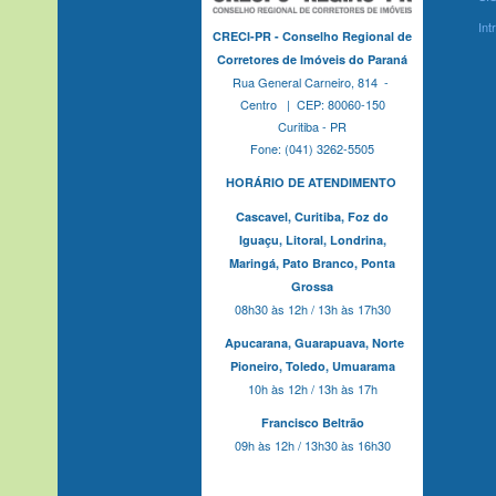
Int
CRECI-PR - Conselho Regional de
Corretores de Imóveis do Paraná
Rua General Carneiro, 814 -
Centro | CEP: 80060-150
Curitiba - PR
Fone: (041) 3262-5505
HORÁRIO DE ATENDIMENTO
Cascavel,
Curitiba,
Foz do
Iguaçu,
Litoral, Londrina,
Maringá,
Pato Branco,
Ponta
Grossa
08h30 às 12h / 13h às 17h30
Apucarana,
Guarapuava,
Norte
Pioneiro,
Toledo, Umuarama
10h às 12h / 13h às 17h
Francisco Beltrão
09h às 12h / 13h30 às 16h30