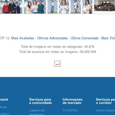
OP 12:
Mais Avaliadas
-
Últimas Adicionadas
-
Última Comentada
-
Mais Vis
Total de imagens em todas as categorias: 45,878
Total de acessos em todas as imagens: 39,026,068
tranet
Serviços para
Informações
Serviços pa
a comunidade
de mercado
o corretor
bmail
Cadastro de
TV COFECI
Quarta Especia
SCRECI
Avaliadores