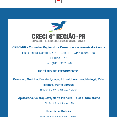
CRECI-PR - Conselho Regional de Corretores de Imóveis do Paraná
Rua General Carneiro, 814 - Centro | CEP: 80060-150
Curitiba - PR
Fone: (041) 3262-5505
HORÁRIO DE ATENDIMENTO
Cascavel,
Curitiba,
Foz do Iguaçu,
Litoral, Londrina, Maringá,
Pato
Branco,
Ponta Grossa
08h30 às 12h / 13h às 17h30
Apucarana,
Guarapuava,
Norte Pioneiro,
Toledo, Umuarama
10h às 12h / 13h às 17h
Francisco Beltrão
09h às 12h / 13h30 às 16h30