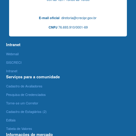
diretoria@crecipr.gov.br
E-mail oficial
76.693.910/0001-69
CNPJ
Intranet
Webmail
SISCRECI
Intranet
Serviços para a comunidade
Cadastro de Avaliadores
Pesquisa de Credenciados
Torne-se um Corretor
Cadastro de Estagiários (2)
Editais
Tabela de Valores
Informações de mercado