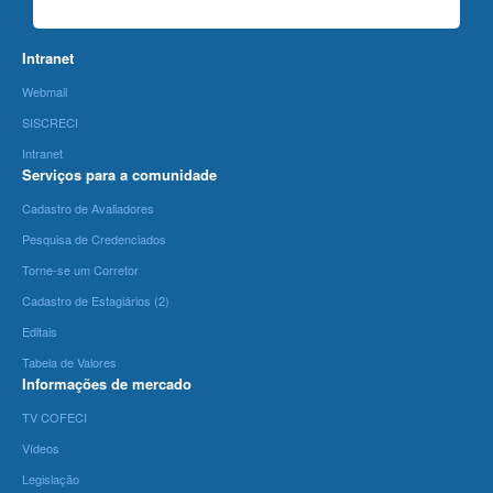
Intranet
Webmail
SISCRECI
Intranet
Serviços para a comunidade
Cadastro de Avaliadores
Pesquisa de Credenciados
Torne-se um Corretor
Cadastro de Estagiários (2)
Editais
Tabela de Valores
Informações de mercado
TV COFECI
Vídeos
Legislação