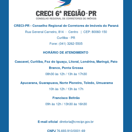
CRECI-PR - Conselho Regional de Corretores de Imóveis do Paraná
Rua General Carneiro, 814 - Centro | CEP: 80060-150
Curitiba - PR
Fone: (041) 3262-5505
HORÁRIO DE ATENDIMENTO
Cascavel,
Curitiba,
Foz do Iguaçu,
Litoral, Londrina, Maringá,
Pato
Branco,
Ponta Grossa
08h30 às 12h / 13h às 17h30
Apucarana,
Guarapuava,
Norte Pioneiro,
Toledo, Umuarama
10h às 12h / 13h às 17h
Francisco Beltrão
09h às 12h / 13h30 às 16h30
diretoria@crecipr.gov.br
E-mail oficial
76.693.910/0001-69
CNPJ