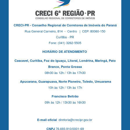
CRECI-PR - Conselho Regional de Corretores de Imóveis do Paraná
Rua General Carneiro, 814 - Centro | CEP: 80060-150
Curitiba - PR
Fone: (041) 3262-5505
HORÁRIO DE ATENDIMENTO
Cascavel,
Curitiba,
Foz do Iguaçu,
Litoral, Londrina, Maringá,
Pato
Branco,
Ponta Grossa
08h30 às 12h / 13h às 17h30
Apucarana,
Guarapuava,
Norte Pioneiro,
Toledo, Umuarama
10h às 12h / 13h às 17h
Francisco Beltrão
09h às 12h / 13h30 às 16h30
diretoria@crecipr.gov.br
E-mail oficial
76.693.910/0001-69
CNPJ