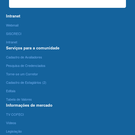
Intranet
Webmail
SISCRECI
Intranet
Serviços para a comunidade
Cadastro de Avaliadores
Pesquisa de Credenciados
Torne-se um Corretor
Cadastro de Estagiários (2)
Editais
Tabela de Valores
Informações de mercado
TV COFECI
Vídeos
Legislação