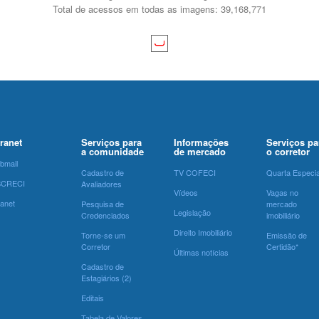
Total de acessos em todas as imagens: 39,168,771
tranet
Serviços para
Informações
Serviços pa
a comunidade
de mercado
o corretor
bmail
Cadastro de
TV COFECI
Quarta Especia
SCRECI
Avaliadores
Vídeos
Vagas no
ranet
Pesquisa de
mercado
Legislação
Credenciados
imobiliário
Direito Imobiliário
Torne-se um
Emissão de
Corretor
Certidão*
Últimas notícias
Cadastro de
Estagiários (2)
Editais
Tabela de Valores