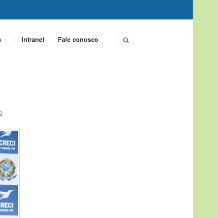
a
Intranet
Fale conosco
2