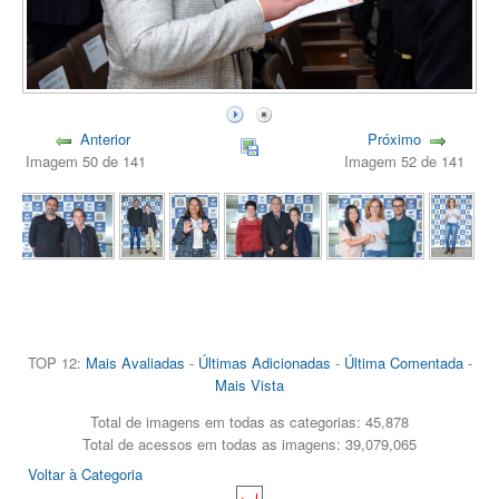
Anterior
Próximo
Imagem 50 de 141
Imagem 52 de 141
TOP 12:
Mais Avaliadas
-
Últimas Adicionadas
-
Última Comentada
-
Mais Vista
Total de imagens em todas as categorias: 45,878
Total de acessos em todas as imagens: 39,079,065
Voltar à Categoria