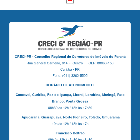
CRECI-PR - Conselho Regional de Corretores de Imóveis do Paraná
Rua General Carneiro, 814 - Centro | CEP: 80060-150
Curitiba - PR
Fone: (041) 3262-5505
HORÁRIO DE ATENDIMENTO
Cascavel,
Curitiba,
Foz do Iguaçu,
Litoral, Londrina, Maringá,
Pato
Branco,
Ponta Grossa
08h30 às 12h / 13h às 17h30
Apucarana,
Guarapuava,
Norte Pioneiro,
Toledo, Umuarama
10h às 12h / 13h às 17h
Francisco Beltrão
09h às 12h / 13h30 às 16h30