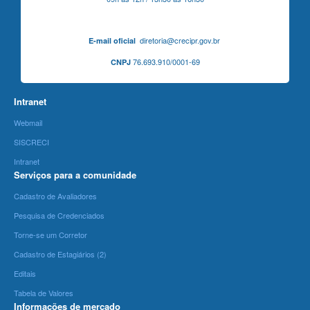
diretoria@crecipr.gov.br
E-mail oficial
76.693.910/0001-69
CNPJ
Intranet
Webmail
SISCRECI
Intranet
Serviços para a comunidade
Cadastro de Avaliadores
Pesquisa de Credenciados
Torne-se um Corretor
Cadastro de Estagiários (2)
Editais
Tabela de Valores
Informações de mercado