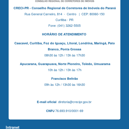
CRECI-PR - Conselho Regional de Corretores de Imóveis do Paraná
Rua General Carneiro, 814 - Centro | CEP: 80060-150
Curitiba - PR
Fone: (041) 3262-5505
HORÁRIO DE ATENDIMENTO
Cascavel,
Curitiba,
Foz do Iguaçu,
Litoral, Londrina, Maringá,
Pato
Branco,
Ponta Grossa
08h30 às 12h / 13h às 17h30
Apucarana,
Guarapuava,
Norte Pioneiro,
Toledo, Umuarama
10h às 12h / 13h às 17h
Francisco Beltrão
09h às 12h / 13h30 às 16h30
diretoria@crecipr.gov.br
E-mail oficial
76.693.910/0001-69
CNPJ
Intranet