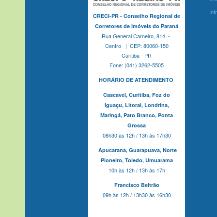
Int
CRECI-PR - Conselho Regional de
Corretores de Imóveis do Paraná
Rua General Carneiro, 814 -
Centro | CEP: 80060-150
Curitiba - PR
Fone: (041) 3262-5505
HORÁRIO DE ATENDIMENTO
Cascavel,
Curitiba,
Foz do
Iguaçu,
Litoral, Londrina,
Maringá,
Pato Branco,
Ponta
Grossa
08h30 às 12h / 13h às 17h30
Apucarana,
Guarapuava,
Norte
Pioneiro,
Toledo, Umuarama
10h às 12h / 13h às 17h
Francisco Beltrão
09h às 12h / 13h30 às 16h30