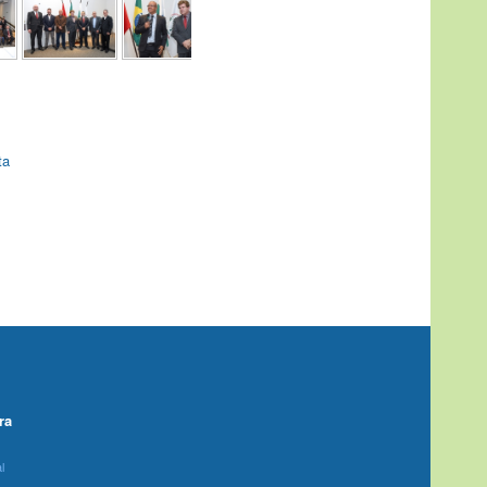
ta
ra
l