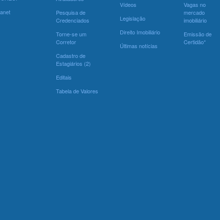
Vídeos
Vagas no
ranet
Pesquisa de
mercado
Legislação
Credenciados
imobiliário
Direito Imobiliário
Torne-se um
Emissão de
Corretor
Certidão*
Últimas notícias
Cadastro de
Estagiários (2)
Editais
Tabela de Valores