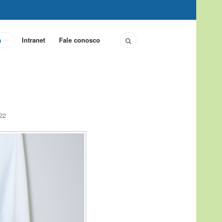
a
Intranet
Fale conosco
22