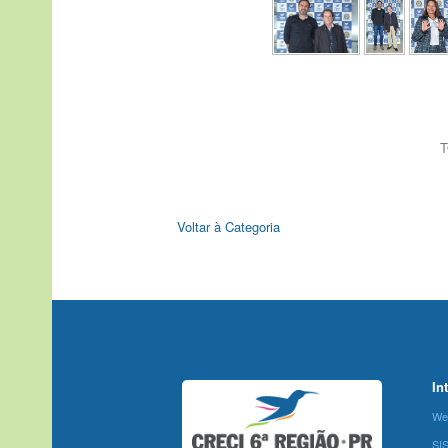
T
Voltar à Categoria
In
We
SI