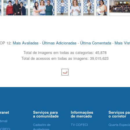
OP 12:
Mais Avaliadas
-
Últimas Adicionadas
-
Última Comentada
-
Mais Vis
Total de imagens em todas as categorias: 45,878
Total de acessos em todas as imagens: 39,015,623
tranet
Serviços para
Informações
Serviços pa
a comunidade
de mercado
o corretor
bmail
Cadastro de
TV COFECI
Quarta Especia
SCRECI
Avaliadores