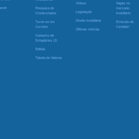
Vídeos
Vagas no
ranet
Pesquisa de
mercado
Legislação
Credenciados
imobiliário
Direito Imobiliário
Torne-se um
Emissão de
Corretor
Certidão*
Últimas notícias
Cadastro de
Estagiários (2)
Editais
Tabela de Valores