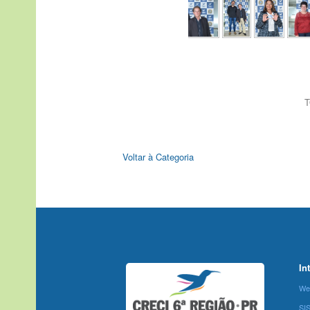
T
Voltar à Categoria
In
We
SI