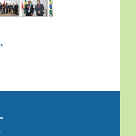
ta
ra
l