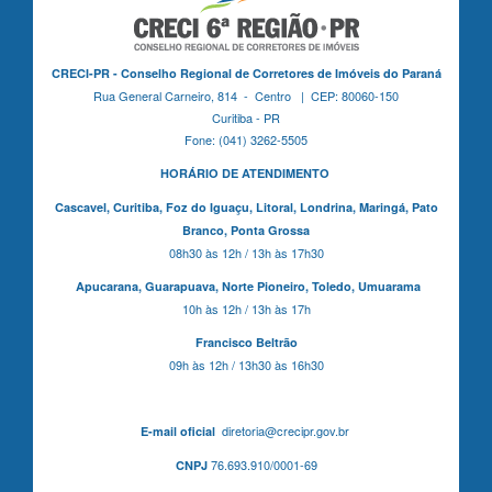
CRECI-PR - Conselho Regional de Corretores de Imóveis do Paraná
Rua General Carneiro, 814 - Centro | CEP: 80060-150
Curitiba - PR
Fone: (041) 3262-5505
HORÁRIO DE ATENDIMENTO
Cascavel,
Curitiba,
Foz do Iguaçu,
Litoral, Londrina, Maringá,
Pato
Branco,
Ponta Grossa
08h30 às 12h / 13h às 17h30
Apucarana,
Guarapuava,
Norte Pioneiro,
Toledo, Umuarama
10h às 12h / 13h às 17h
Francisco Beltrão
09h às 12h / 13h30 às 16h30
diretoria@crecipr.gov.br
E-mail oficial
76.693.910/0001-69
CNPJ