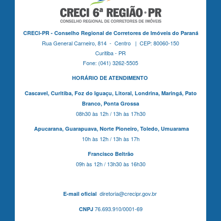
CRECI-PR - Conselho Regional de Corretores de Imóveis do Paraná
Rua General Carneiro, 814 - Centro | CEP: 80060-150
Curitiba - PR
Fone: (041) 3262-5505
HORÁRIO DE ATENDIMENTO
Cascavel,
Curitiba,
Foz do Iguaçu,
Litoral, Londrina, Maringá,
Pato
Branco,
Ponta Grossa
08h30 às 12h / 13h às 17h30
Apucarana,
Guarapuava,
Norte Pioneiro,
Toledo, Umuarama
10h às 12h / 13h às 17h
Francisco Beltrão
09h às 12h / 13h30 às 16h30
diretoria@crecipr.gov.br
E-mail oficial
76.693.910/0001-69
CNPJ