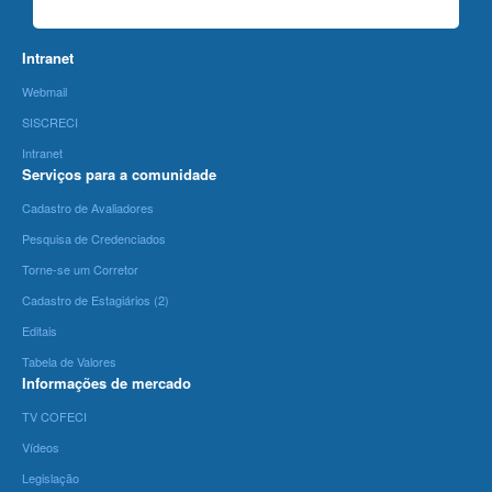
Intranet
Webmail
SISCRECI
Intranet
Serviços para a comunidade
Cadastro de Avaliadores
Pesquisa de Credenciados
Torne-se um Corretor
Cadastro de Estagiários (2)
Editais
Tabela de Valores
Informações de mercado
TV COFECI
Vídeos
Legislação