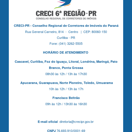
CRECI-PR - Conselho Regional de Corretores de Imóveis do Paraná
Rua General Carneiro, 814 - Centro | CEP: 80060-150
Curitiba - PR
Fone: (041) 3262-5505
HORÁRIO DE ATENDIMENTO
Cascavel,
Curitiba,
Foz do Iguaçu,
Litoral, Londrina, Maringá,
Pato
Branco,
Ponta Grossa
08h30 às 12h / 13h às 17h30
Apucarana,
Guarapuava,
Norte Pioneiro,
Toledo, Umuarama
10h às 12h / 13h às 17h
Francisco Beltrão
09h às 12h / 13h30 às 16h30
diretoria@crecipr.gov.br
E-mail oficial
76.693.910/0001-69
CNPJ