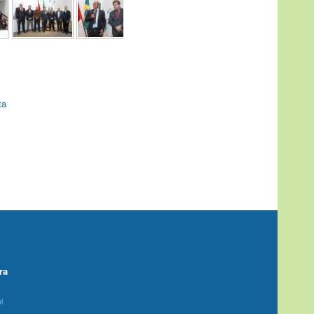
ta
ra
l