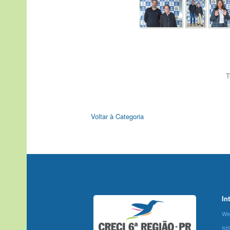
T
Voltar à Categoria
In
We
SI