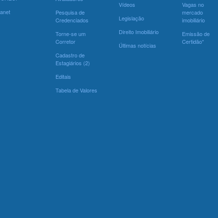
Vídeos
Vagas no
ranet
Pesquisa de
mercado
Legislação
Credenciados
imobiliário
Direito Imobiliário
Torne-se um
Emissão de
Corretor
Certidão*
Últimas notícias
Cadastro de
Estagiários (2)
Editais
Tabela de Valores