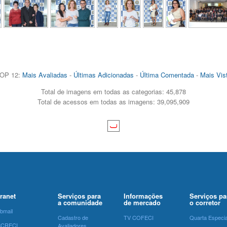
OP 12:
Mais Avaliadas
-
Últimas Adicionadas
-
Última Comentada
-
Mais Vis
Total de imagens em todas as categorias: 45,878
Total de acessos em todas as imagens: 39,095,909
tranet
Serviços para
Informações
Serviços pa
a comunidade
de mercado
o corretor
bmail
Cadastro de
TV COFECI
Quarta Especia
SCRECI
Avaliadores