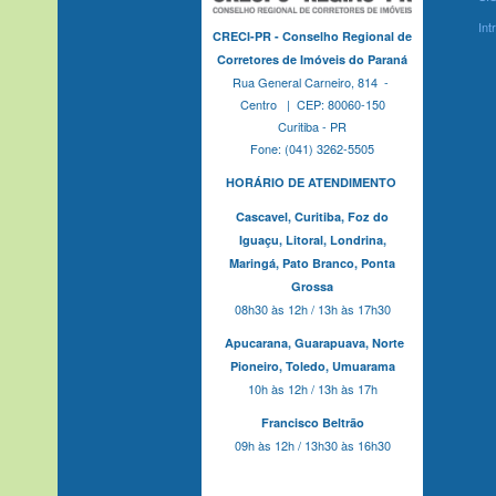
Int
CRECI-PR - Conselho Regional de
Corretores de Imóveis do Paraná
Rua General Carneiro, 814 -
Centro | CEP: 80060-150
Curitiba - PR
Fone: (041) 3262-5505
HORÁRIO DE ATENDIMENTO
Cascavel,
Curitiba,
Foz do
Iguaçu,
Litoral, Londrina,
Maringá,
Pato Branco,
Ponta
Grossa
08h30 às 12h / 13h às 17h30
Apucarana,
Guarapuava,
Norte
Pioneiro,
Toledo, Umuarama
10h às 12h / 13h às 17h
Francisco Beltrão
09h às 12h / 13h30 às 16h30