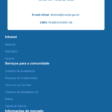
diretoria@crecipr.gov.br
E-mail oficial
76.693.910/0001-69
CNPJ
Intranet
Webmail
SISCRECI
Intranet
Serviços para a comunidade
Cadastro de Avaliadores
Pesquisa de Credenciados
Torne-se um Corretor
Cadastro de Estagiários (2)
Editais
Tabela de Valores
Informações de mercado