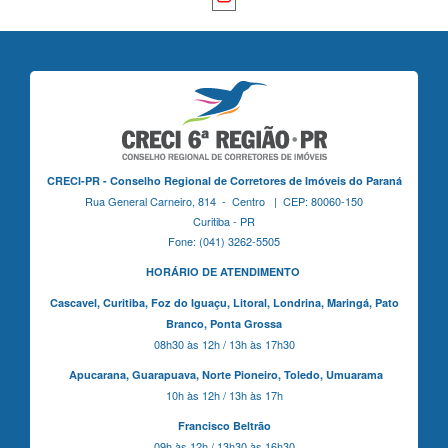
CRECI-PR - Conselho Regional de Corretores de Imóveis do Paraná
Rua General Carneiro, 814 - Centro | CEP: 80060-150
Curitiba - PR
Fone: (041) 3262-5505
HORÁRIO DE ATENDIMENTO
Cascavel,
Curitiba,
Foz do Iguaçu,
Litoral, Londrina, Maringá,
Pato
Branco,
Ponta Grossa
08h30 às 12h / 13h às 17h30
Apucarana,
Guarapuava,
Norte Pioneiro,
Toledo, Umuarama
10h às 12h / 13h às 17h
Francisco Beltrão
09h às 12h / 13h30 às 16h30