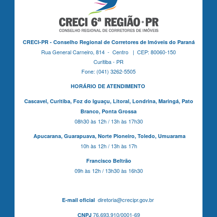
CRECI-PR - Conselho Regional de Corretores de Imóveis do Paraná
Rua General Carneiro, 814 - Centro | CEP: 80060-150
Curitiba - PR
Fone: (041) 3262-5505
HORÁRIO DE ATENDIMENTO
Cascavel,
Curitiba,
Foz do Iguaçu,
Litoral, Londrina, Maringá,
Pato
Branco,
Ponta Grossa
08h30 às 12h / 13h às 17h30
Apucarana,
Guarapuava,
Norte Pioneiro,
Toledo, Umuarama
10h às 12h / 13h às 17h
Francisco Beltrão
09h às 12h / 13h30 às 16h30
diretoria@crecipr.gov.br
E-mail oficial
76.693.910/0001-69
CNPJ