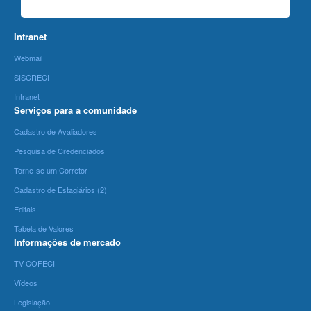
Intranet
Webmail
SISCRECI
Intranet
Serviços para a comunidade
Cadastro de Avaliadores
Pesquisa de Credenciados
Torne-se um Corretor
Cadastro de Estagiários (2)
Editais
Tabela de Valores
Informações de mercado
TV COFECI
Vídeos
Legislação