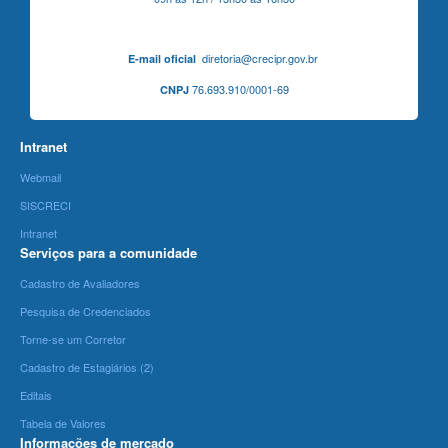
diretoria@crecipr.gov.br
E-mail oficial
76.693.910/0001-69
CNPJ
Intranet
Webmail
SISCRECI
Intranet
Serviços para a comunidade
Cadastro de Avaliadores
Pesquisa de Credenciados
Torne-se um Corretor
Cadastro de Estagiários (2)
Editais
Tabela de Valores
Informações de mercado