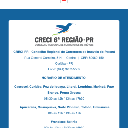
CRECI-PR - Conselho Regional de Corretores de Imóveis do Paraná
Rua General Carneiro, 814 - Centro | CEP: 80060-150
Curitiba - PR
Fone: (041) 3262-5505
HORÁRIO DE ATENDIMENTO
Cascavel,
Curitiba,
Foz do Iguaçu,
Litoral, Londrina, Maringá,
Pato
Branco,
Ponta Grossa
08h30 às 12h / 13h às 17h30
Apucarana,
Guarapuava,
Norte Pioneiro,
Toledo, Umuarama
10h às 12h / 13h às 17h
Francisco Beltrão
09h às 12h / 13h30 às 16h30