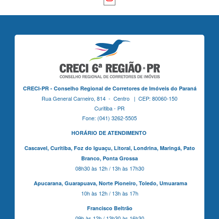
CRECI-PR - Conselho Regional de Corretores de Imóveis do Paraná
Rua General Carneiro, 814 - Centro | CEP: 80060-150
Curitiba - PR
Fone: (041) 3262-5505
HORÁRIO DE ATENDIMENTO
Cascavel,
Curitiba,
Foz do Iguaçu,
Litoral, Londrina, Maringá,
Pato
Branco,
Ponta Grossa
08h30 às 12h / 13h às 17h30
Apucarana,
Guarapuava,
Norte Pioneiro,
Toledo, Umuarama
10h às 12h / 13h às 17h
Francisco Beltrão
09h às 12h / 13h30 às 16h30