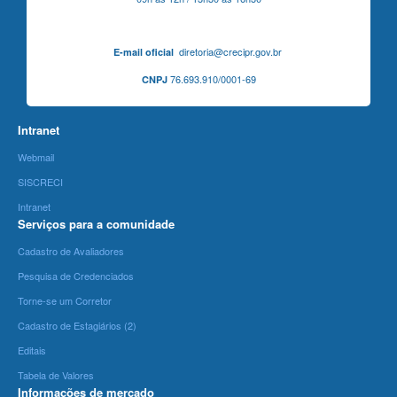
diretoria@crecipr.gov.br
E-mail oficial
76.693.910/0001-69
CNPJ
Intranet
Webmail
SISCRECI
Intranet
Serviços para a comunidade
Cadastro de Avaliadores
Pesquisa de Credenciados
Torne-se um Corretor
Cadastro de Estagiários (2)
Editais
Tabela de Valores
Informações de mercado