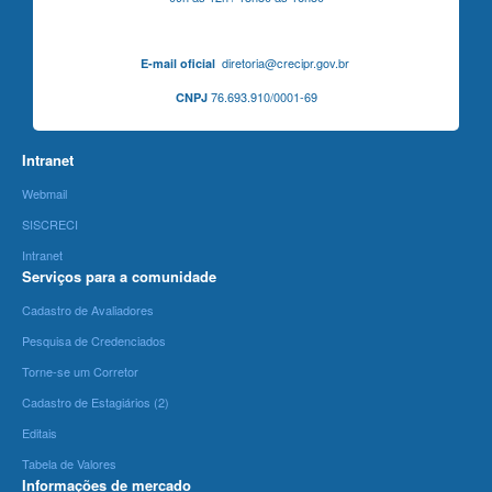
diretoria@crecipr.gov.br
E-mail oficial
76.693.910/0001-69
CNPJ
Intranet
Webmail
SISCRECI
Intranet
Serviços para a comunidade
Cadastro de Avaliadores
Pesquisa de Credenciados
Torne-se um Corretor
Cadastro de Estagiários (2)
Editais
Tabela de Valores
Informações de mercado