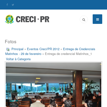
Fotos
Principal
»
Eventos Creci/PR 2012
»
Entrega de Credenciais
Matinhos - 29 de fevereiro
» Entrega de credencial Matinhos_1
Voltar à Categoria