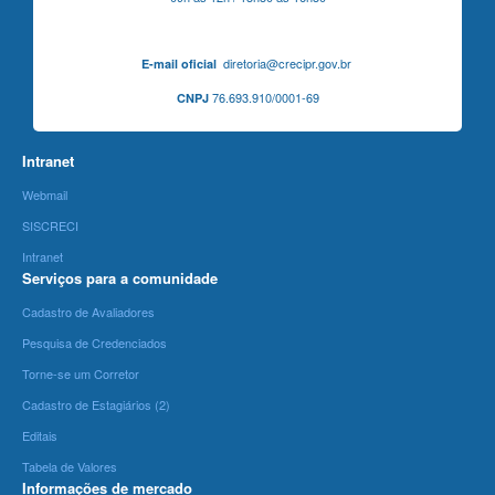
diretoria@crecipr.gov.br
E-mail oficial
76.693.910/0001-69
CNPJ
Intranet
Webmail
SISCRECI
Intranet
Serviços para a comunidade
Cadastro de Avaliadores
Pesquisa de Credenciados
Torne-se um Corretor
Cadastro de Estagiários (2)
Editais
Tabela de Valores
Informações de mercado