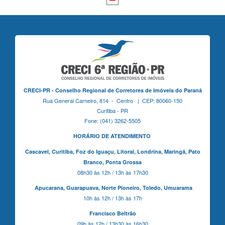
CRECI-PR - Conselho Regional de Corretores de Imóveis do Paraná
Rua General Carneiro, 814 - Centro | CEP: 80060-150
Curitiba - PR
Fone: (041) 3262-5505
HORÁRIO DE ATENDIMENTO
Cascavel,
Curitiba,
Foz do Iguaçu,
Litoral, Londrina, Maringá,
Pato
Branco,
Ponta Grossa
08h30 às 12h / 13h às 17h30
Apucarana,
Guarapuava,
Norte Pioneiro,
Toledo, Umuarama
10h às 12h / 13h às 17h
Francisco Beltrão
09h às 12h / 13h30 às 16h30