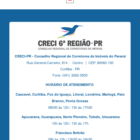
CRECI-PR - Conselho Regional de Corretores de Imóveis do Paraná
Rua General Carneiro, 814 - Centro | CEP: 80060-150
Curitiba - PR
Fone: (041) 3262-5505
HORÁRIO DE ATENDIMENTO
Cascavel,
Curitiba,
Foz do Iguaçu,
Litoral, Londrina, Maringá,
Pato
Branco,
Ponta Grossa
08h30 às 12h / 13h às 17h30
Apucarana,
Guarapuava,
Norte Pioneiro,
Toledo, Umuarama
10h às 12h / 13h às 17h
Francisco Beltrão
09h às 12h / 13h30 às 16h30