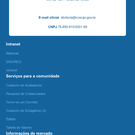
diretoria@crecipr.gov.br
E-mail oficial
76.693.910/0001-69
CNPJ
Intranet
Webmail
SISCRECI
Intranet
Serviços para a comunidade
Cadastro de Avaliadores
Pesquisa de Credenciados
Torne-se um Corretor
Cadastro de Estagiários (2)
Editais
Tabela de Valores
Informações de mercado