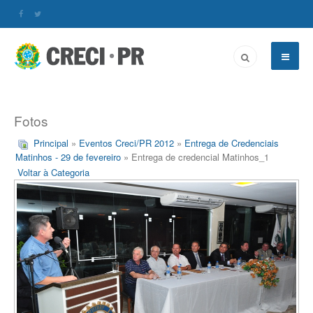
Fotos
Principal
»
Eventos Creci/PR 2012
»
Entrega de Credenciais
Matinhos - 29 de fevereiro
» Entrega de credencial Matinhos_1
Voltar à Categoria