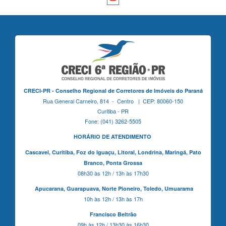
CRECI-PR - Conselho Regional de Corretores de Imóveis do Paraná
Rua General Carneiro, 814 - Centro | CEP: 80060-150
Curitiba - PR
Fone: (041) 3262-5505
HORÁRIO DE ATENDIMENTO
Cascavel,
Curitiba,
Foz do Iguaçu,
Litoral, Londrina, Maringá,
Pato
Branco,
Ponta Grossa
08h30 às 12h / 13h às 17h30
Apucarana,
Guarapuava,
Norte Pioneiro,
Toledo, Umuarama
10h às 12h / 13h às 17h
Francisco Beltrão
09h às 12h / 13h30 às 16h30