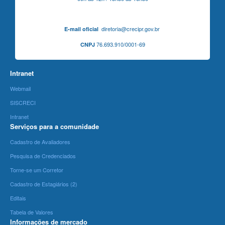
diretoria@crecipr.gov.br
E-mail oficial
76.693.910/0001-69
CNPJ
Intranet
Webmail
SISCRECI
Intranet
Serviços para a comunidade
Cadastro de Avaliadores
Pesquisa de Credenciados
Torne-se um Corretor
Cadastro de Estagiários (2)
Editais
Tabela de Valores
Informações de mercado