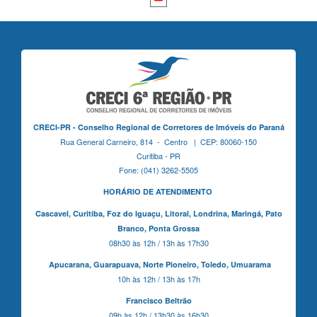
CRECI-PR - Conselho Regional de Corretores de Imóveis do Paraná
Rua General Carneiro, 814 - Centro | CEP: 80060-150
Curitiba - PR
Fone: (041) 3262-5505
HORÁRIO DE ATENDIMENTO
Cascavel,
Curitiba,
Foz do Iguaçu,
Litoral, Londrina, Maringá,
Pato
Branco,
Ponta Grossa
08h30 às 12h / 13h às 17h30
Apucarana,
Guarapuava,
Norte Pioneiro,
Toledo, Umuarama
10h às 12h / 13h às 17h
Francisco Beltrão
09h às 12h / 13h30 às 16h30