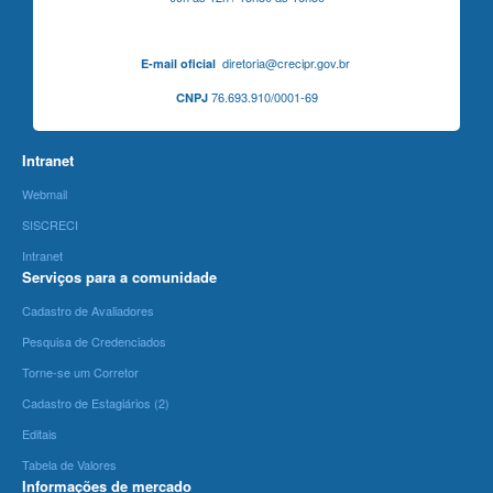
diretoria@crecipr.gov.br
E-mail oficial
76.693.910/0001-69
CNPJ
Intranet
Webmail
SISCRECI
Intranet
Serviços para a comunidade
Cadastro de Avaliadores
Pesquisa de Credenciados
Torne-se um Corretor
Cadastro de Estagiários (2)
Editais
Tabela de Valores
Informações de mercado