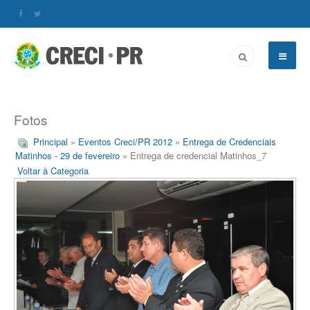
Fotos
Principal
»
Eventos Creci/PR 2012
»
Entrega de Credenciais
Matinhos - 29 de fevereiro
» Entrega de credencial Matinhos_7
Voltar à Categoria