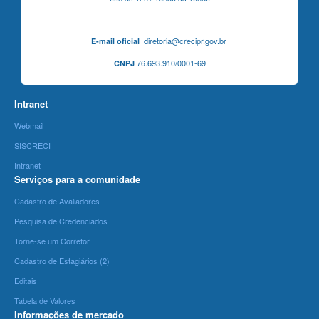
diretoria@crecipr.gov.br
E-mail oficial
76.693.910/0001-69
CNPJ
Intranet
Webmail
SISCRECI
Intranet
Serviços para a comunidade
Cadastro de Avaliadores
Pesquisa de Credenciados
Torne-se um Corretor
Cadastro de Estagiários (2)
Editais
Tabela de Valores
Informações de mercado