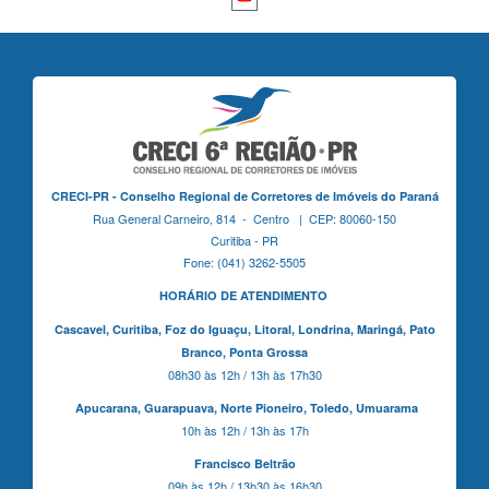
CRECI-PR - Conselho Regional de Corretores de Imóveis do Paraná
Rua General Carneiro, 814 - Centro | CEP: 80060-150
Curitiba - PR
Fone: (041) 3262-5505
HORÁRIO DE ATENDIMENTO
Cascavel,
Curitiba,
Foz do Iguaçu,
Litoral, Londrina, Maringá,
Pato
Branco,
Ponta Grossa
08h30 às 12h / 13h às 17h30
Apucarana,
Guarapuava,
Norte Pioneiro,
Toledo, Umuarama
10h às 12h / 13h às 17h
Francisco Beltrão
09h às 12h / 13h30 às 16h30