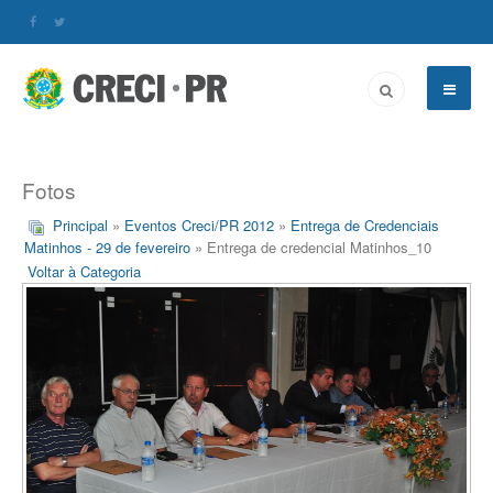
Fotos
Principal
»
Eventos Creci/PR 2012
»
Entrega de Credenciais
Matinhos - 29 de fevereiro
» Entrega de credencial Matinhos_10
Voltar à Categoria